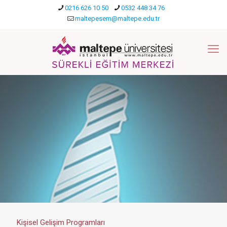
0216 626 10 50
0532 448 34 76
maltepesem@maltepe.edu.tr
Kişisel Gelişim Programları