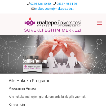
0216 626 10 50
0532 448 34 76
maltepesem@maltepe.edu.tr
Aile Hukuku Programı
Programın Amacı:
Aile hukuku mal rejimi gibi durumlarda bilirkişilik yapmak.
Kimler İçin: